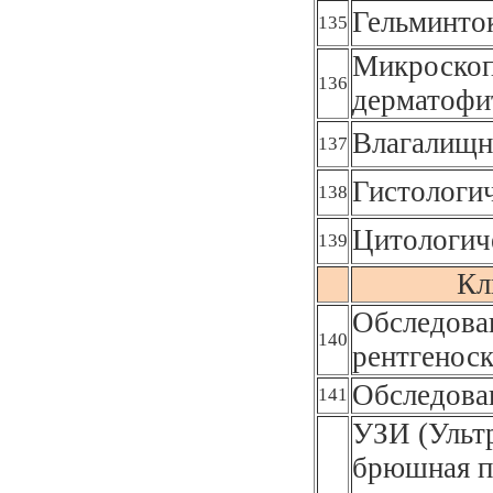
Гельминто
135
Микроскоп
136
дерматофи
Влагалищн
137
Гистологи
138
Цитологич
139
Кл
Обследован
140
рентгеноск
Обследова
141
УЗИ (Ультр
брюшная п