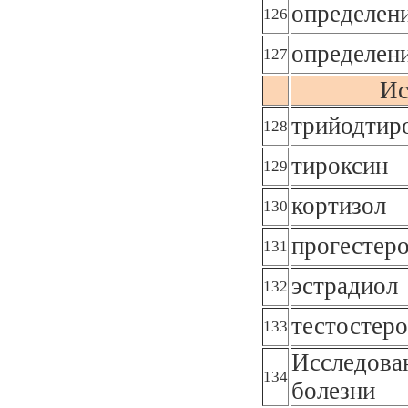
определен
126
определен
127
Ис
трийодтир
128
тироксин
129
кортизол
130
прогестер
131
эстрадиол
132
тестостер
133
Исследова
134
болезни