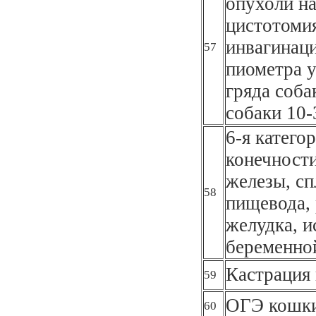
опухоли на
цистотоми
инвагинаци
57
пиометра у
гряда соба
собаки 10-
6-я катего
конечности
железы, сп
58
пищевода, 
желудка, и
беременно
Кастрация 
59
ОГЭ кошки
60