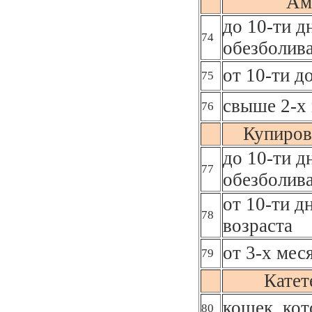
Ам
до 10-ти д
74
обезболив
от 10-ти д
75
свыше 2-х 
76
Купиров
до 10-ти д
77
обезболив
от 10-ти д
78
возраста
от 3-х мес
79
Катет
кошек, кот
80