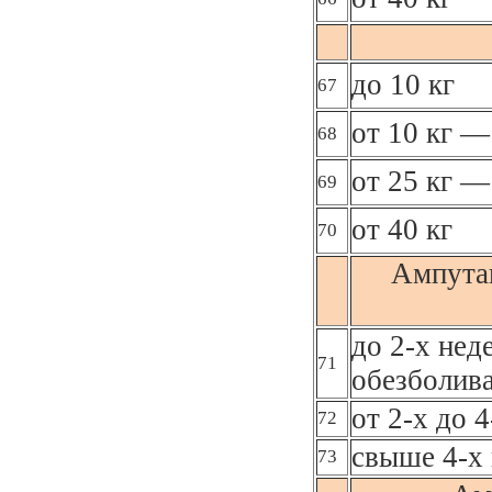
до 10 кг
67
от 10 кг —
68
от 25 кг —
69
от 40 кг
70
Ампута
до 2-х нед
71
обезболив
от 2-х до 
72
свыше 4-х 
73