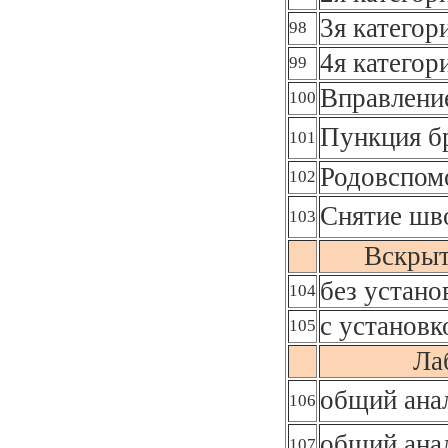
3я категор
98
4я категор
99
Вправлени
100
Пункция б
101
Родовспом
102
Снятие шв
103
Вскрыт
без устано
104
с установк
105
Ла
общий ана
106
общий анал
107