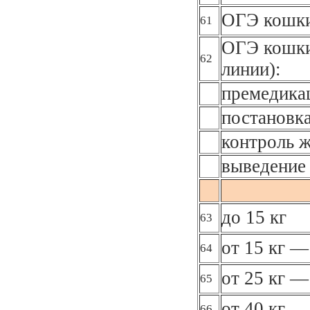
ОГЭ кошки
61
ОГЭ кошки
62
линии):
премедика
постановка
контроль 
выведение 
до 15 кг
63
от 15 кг —
64
от 25 кг —
65
от 40 кг
66