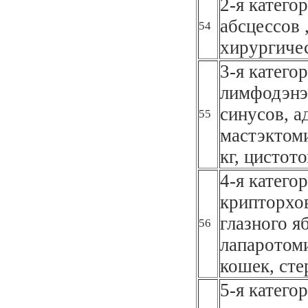
2-я катего
абсцессов 
54
хирургичес
3-я катего
лимфодэнэ
синусов, а
55
мастэктоми
кг, цистот
4-я катего
крипторхов
глазного я
56
лапаротоми
кошек, сте
5-я катего