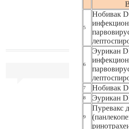
В
Нобивак D
инфекционн
5
парвовирус
лептоспир
Эурикан D
инфекционн
6
парвовирус
лептоспир
Нобивак DH
7
Эурикан D
8
Пуревакс 
(панлекоп
9
ринотрахеи