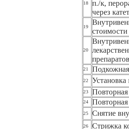
п./к, перор
18
через кате
Внутривенн
19
стоимости 
Внутривенн
лекарствен
20
препарато
Подкожная
21
Установка 
22
Повторная
23
Повторная
24
Снятие вну
25
Стрижка к
26