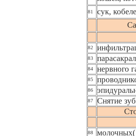
сук, кобел
81
Са
инфильтра
82
парасакрал
83
нервного г
84
проводник
85
эпидураль
86
Снятие зуб
87
Сто
молочных(
88