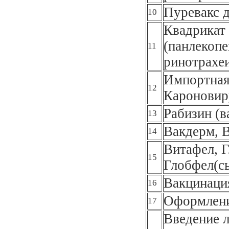
Пуревакс д
10
Квадрикат
(панлекоп
11
ринотрахеи
Импортная 
12
Кароновир
Рабизин (в
13
Вакдерм, 
14
Витафел, Г
15
Глобфел(с
Вакцинаци
16
Оформлени
17
Введение л