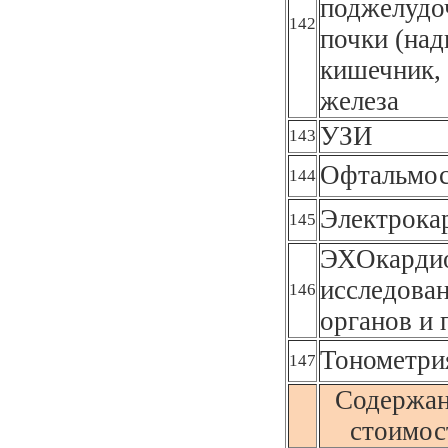
поджелудоч
142
почки (над
кишечник, 
железа
УЗИ
143
Офтальмос
144
Электрока
145
ЭХОкардио
исследова
146
органов и
Тонометрия
147
Содержан
стоимост