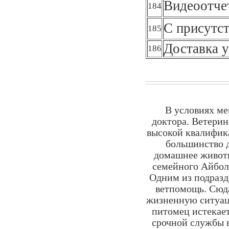
Видеоотче
184
С присутст
185
Доставка у
186
В условиях ме
доктора. Ветерин
высокой квалифик
большинство д
домашнее животн
семейного Айбол
Одним из подразд
ветпомощь. Сюд
жизненную ситуац
питомец истекает
срочной службы в