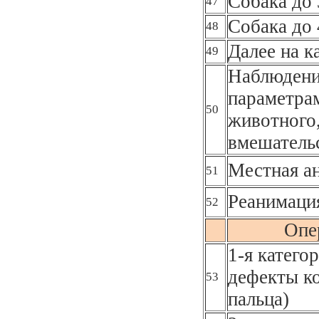
Собака до 
47
Собака до 
48
Далее на к
49
Наблюдени
параметра
50
животного,
вмешательс
Местная а
51
Реанимаци
52
Опе
1-я катего
дефекты к
53
пальца)