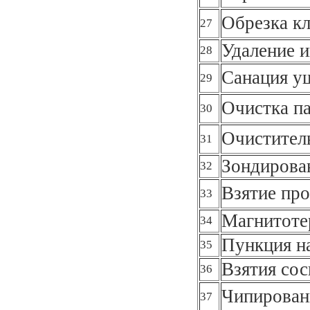
Обрезка к
27
Удаление 
28
Санация у
29
Очистка п
30
Очистител
31
Зондирова
32
Взятие про
33
Магнитоте
34
Пункция н
35
Взятия сос
36
Чипирован
37