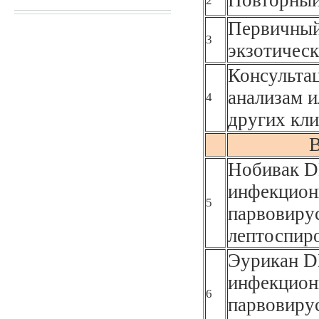
2
Первичный
3
экзотическ
Консультац
анализам и
4
других кли
В
Нобивак D
инфекционн
5
парвовирус
лептоспир
Эурикан D
инфекционн
6
парвовирус