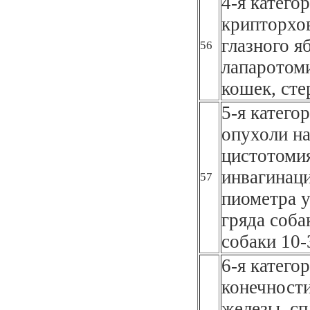
4-я катего
крипторхов
глазного я
56
лапаротоми
кошек, сте
5-я катего
опухоли на
цистотоми
инвагинаци
57
пиометра у
гряда соба
собаки 10-
6-я катего
конечности
железы, сп