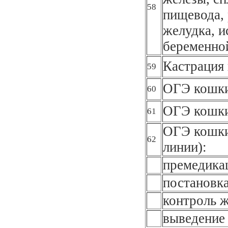
58
пищевода, 
желудка, и
беременно
Кастрация 
59
ОГЭ кошки
60
ОГЭ кошки
61
ОГЭ кошки
62
линии):
премедика
постановка
контроль 
выведение 