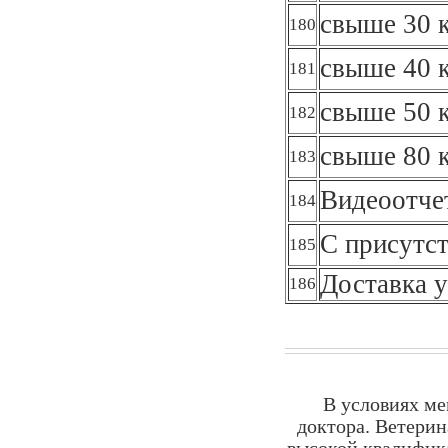
свыше 30 к
180
свыше 40 к
181
свыше 50 к
182
свыше 80 к
183
Видеоотче
184
С присутст
185
Доставка у
186
В условиях ме
доктора. Ветерин