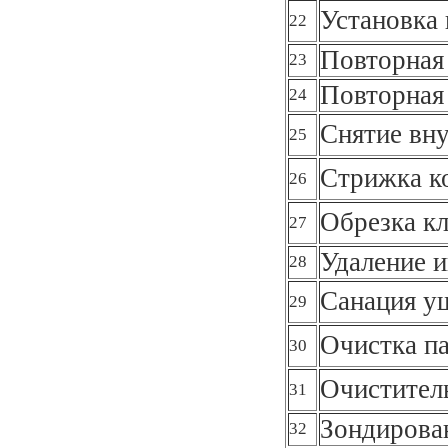
Установка 
22
Повторная
23
Повторная
24
Снятие вну
25
Стрижка к
26
Обрезка к
27
Удаление 
28
Санация у
29
Очистка п
30
Очистител
31
Зондирова
32