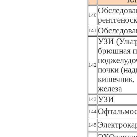
Обследован
140
рентгеноск
Обследова
141
УЗИ (Ультр
брюшная п
поджелудоч
142
почки (над
кишечник, 
железа
УЗИ
143
Офтальмос
144
Электрока
145
ЭХОкардио