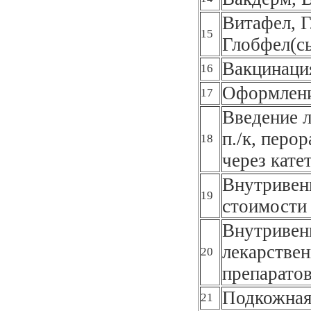
Витафел, Г
15
Глобфел(с
Вакцинаци
16
Оформлени
17
Введение л
п./к, перор
18
через кате
Внутривенн
19
стоимости 
Внутривенн
лекарствен
20
препарато
Подкожная
21