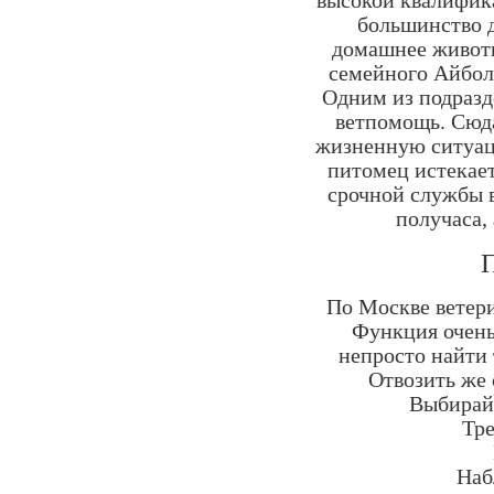
высокой квалифик
большинство д
домашнее животн
семейного Айбол
Одним из подразд
ветпомощь. Сюд
жизненную ситуац
питомец истекает
срочной службы в
получаса,
П
По Москве ветери
Функция очень
непросто найти 
Отвозить же 
Выбирайт
Тре
Наб