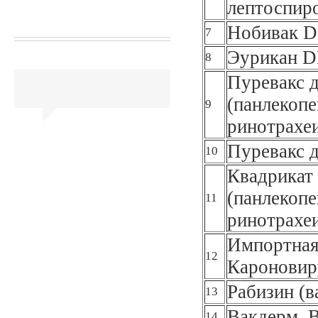
лептоспир
Нобивак DH
7
Эурикан D
8
Пуревакс 
(панлекоп
9
ринотрахеи
Пуревакс д
10
Квадрикат
(панлекоп
11
ринотрахеи
Импортная 
12
Кароновир
Рабизин (в
13
Вакдерм, 
14