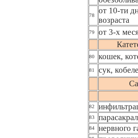
от 10-ти д
78
возраста
от 3-х мес
79
Катет
кошек, кот
80
сук, кобел
81
Са
инфильтра
82
парасакрал
83
нервного г
84