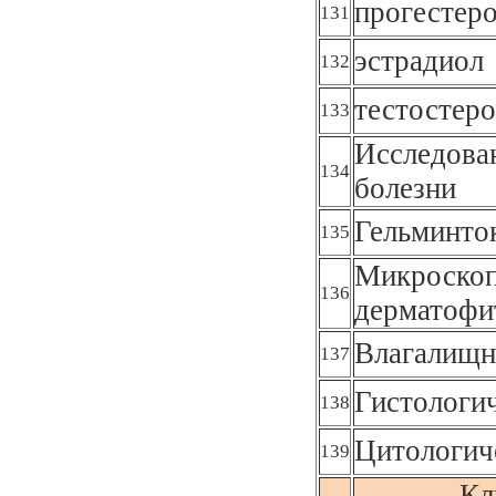
прогестер
131
эстрадиол
132
тестостер
133
Исследова
134
болезни
Гельминто
135
Микроскоп
136
дерматофи
Влагалищн
137
Гистологи
138
Цитологич
139
Кл