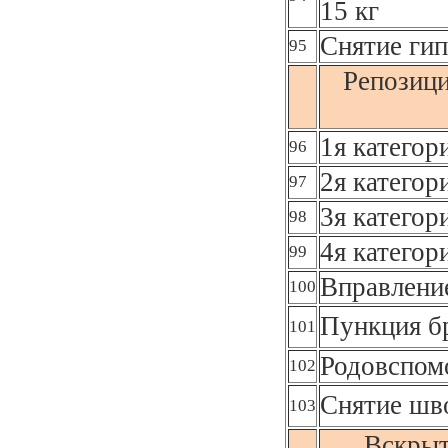
15 кг
Снятие гип
95
Репозици
1я категор
96
2я категор
97
3я категор
98
4я категор
99
Вправлени
100
Пункция б
101
Родовспом
102
Снятие шв
103
Вскрыт