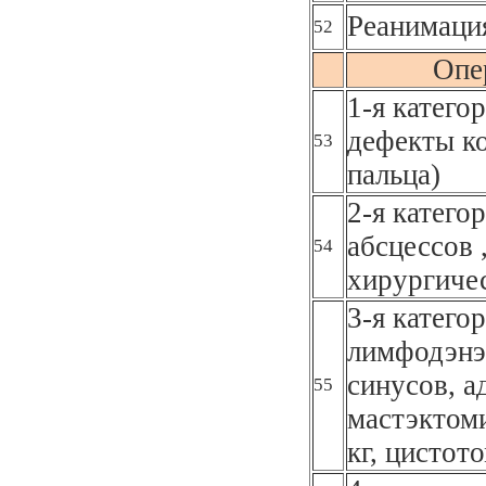
Реанимаци
52
Опе
1-я катего
дефекты к
53
пальца)
2-я катего
абсцессов 
54
хирургичес
3-я катего
лимфодэнэ
синусов, а
55
мастэктоми
кг, цистот