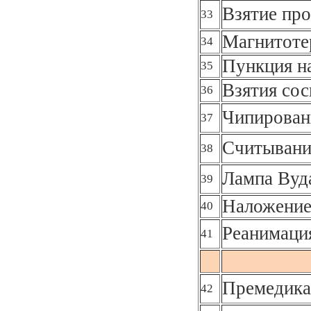
Взятие про
33
Магнитоте
34
Пункция н
35
Взятия сос
36
Чипирован
37
Считывани
38
Лампа Вуд
39
Наложение
40
Реанимаци
41
Премедика
42