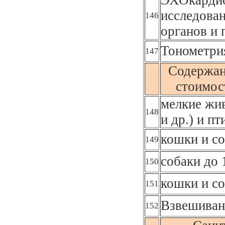
исследова
146
органов и
Тонометрия
147
Содержан
стоимост
мелкие жив
148
и др.) и п
кошки и со
149
собаки до 
150
кошки и со
151
Взвешиван
152