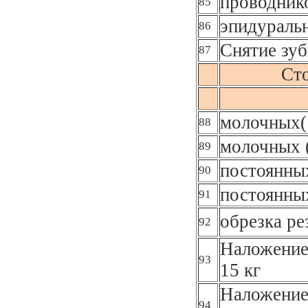
проводник
85
эпидураль
86
Снятие зуб
87
Сто
молочных(
88
молочных 
89
постоянных
90
постоянны
91
обрезка ре
92
Наложение
93
15 кг
Наложение
94