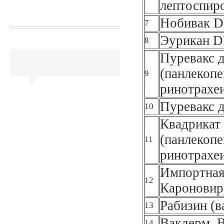
лептоспир
Нобивак DH
7
Эурикан D
8
Пуревакс 
(панлекоп
9
ринотрахеи
Пуревакс д
10
Квадрикат
(панлекоп
11
ринотрахеи
Импортная 
12
Кароновир
Рабизин (в
13
Вакдерм, 
14