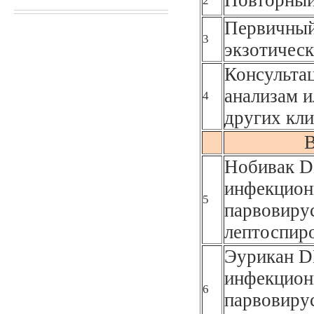
2
Первичный
3
экзотическ
Консультац
анализам и
4
других кли
В
Нобивак D
инфекционн
5
парвовирус
лептоспир
Эурикан D
инфекционн
6
парвовирус