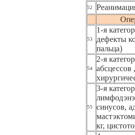
Реанимаци
52
Опе
1-я катего
дефекты к
53
пальца)
2-я катего
абсцессов 
54
хирургичес
3-я катего
лимфодэнэ
синусов, а
55
мастэктоми
кг, цистот