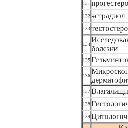
прогестер
131
эстрадиол
132
тестостер
133
Исследова
134
болезни
Гельминто
135
Микроскоп
136
дерматофи
Влагалищн
137
Гистологи
138
Цитологич
139
Кл