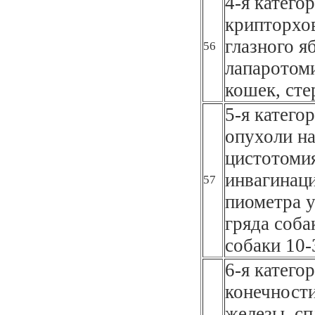
4-я катего
крипторхов
глазного я
56
лапаротоми
кошек, сте
5-я катего
опухоли на
цистотоми
инвагинаци
57
пиометра у
гряда соба
собаки 10-
6-я катего
конечности
железы, сп