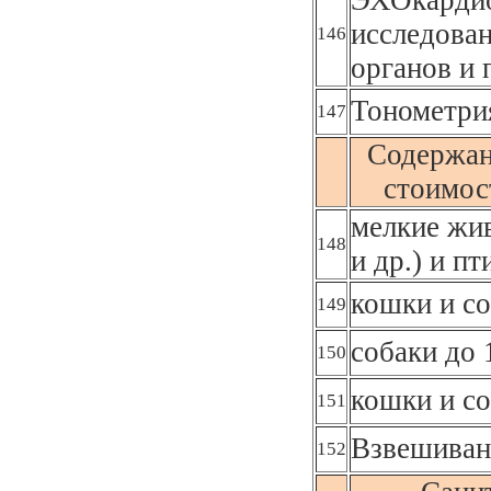
исследова
146
органов и
Тонометрия
147
Содержан
стоимост
мелкие жив
148
и др.) и п
кошки и со
149
собаки до 
150
кошки и со
151
Взвешиван
152