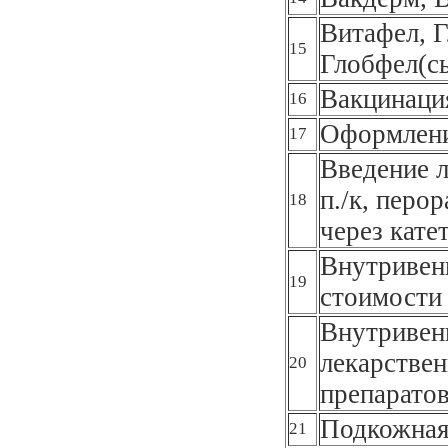
Витафел, Г
15
Глобфел(с
Вакцинаци
16
Оформлени
17
Введение л
п./к, перор
18
через кате
Внутривенн
19
стоимости 
Внутривенн
лекарствен
20
препарато
Подкожная
21