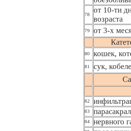
от 10-ти д
78
возраста
от 3-х мес
79
Катет
кошек, кот
80
сук, кобел
81
Са
инфильтра
82
парасакрал
83
нервного г
84