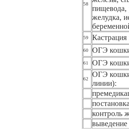
58
пищевода, 
желудка, и
беременно
Кастрация 
59
ОГЭ кошки
60
ОГЭ кошки
61
ОГЭ кошки
62
линии):
премедика
постановка
контроль 
выведение 