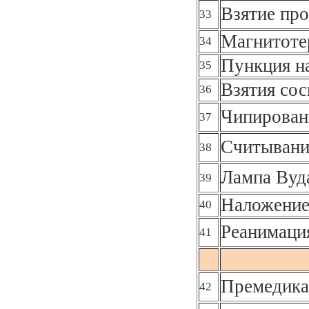
Взятие про
33
Магнитоте
34
Пункция н
35
Взятия сос
36
Чипирован
37
Считывани
38
Лампа Вуд
39
Наложение
40
Реанимаци
41
Премедика
42