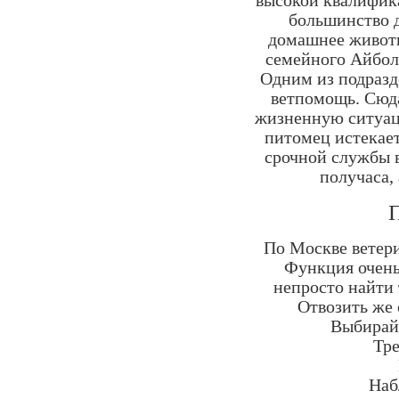
высокой квалифик
большинство д
домашнее животн
семейного Айбол
Одним из подразд
ветпомощь. Сюд
жизненную ситуац
питомец истекает
срочной службы в
получаса,
П
По Москве ветери
Функция очень
непросто найти 
Отвозить же 
Выбирайт
Тре
Наб