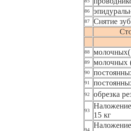
проводник
85
эпидураль
86
Снятие зуб
87
Сто
молочных(
88
молочных 
89
постоянных
90
постоянны
91
обрезка ре
92
Наложение
93
15 кг
Наложение
94