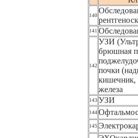
Обследован
140
рентгеноск
Обследова
141
УЗИ (Ультр
брюшная п
поджелудоч
142
почки (над
кишечник, 
железа
УЗИ
143
Офтальмос
144
Электрока
145
ЭХОкардио