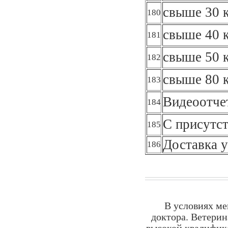
свыше 30 к
180
свыше 40 к
181
свыше 50 к
182
свыше 80 к
183
Видеоотче
184
С присутст
185
Доставка у
186
В условиях ме
доктора. Ветерин