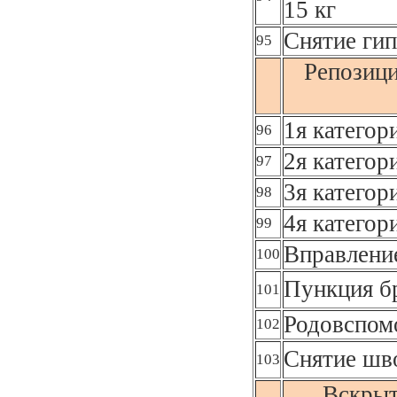
15 кг
Снятие гип
95
Репозици
1я категор
96
2я категор
97
3я категор
98
4я категор
99
Вправлени
100
Пункция б
101
Родовспом
102
Снятие шв
103
Вскрыт