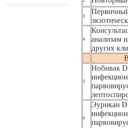
2
Первичный
3
экзотическ
Консультац
анализам и
4
других кли
В
Нобивак D
инфекционн
5
парвовирус
лептоспир
Эурикан D
инфекционн
6
парвовирус