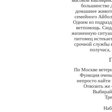
высокой квалифик
большинство д
домашнее животн
семейного Айбол
Одним из подразд
ветпомощь. Сюд
жизненную ситуац
питомец истекает
срочной службы в
получаса,
П
По Москве ветери
Функция очень
непросто найти 
Отвозить же 
Выбирайт
Тре
Наб