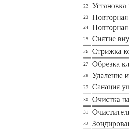
Установка 
22
Повторная
23
Повторная
24
Снятие вну
25
Стрижка к
26
Обрезка к
27
Удаление 
28
Санация у
29
Очистка п
30
Очистител
31
Зондирова
32