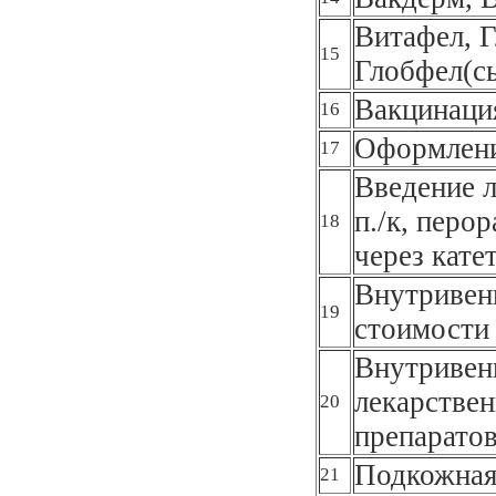
Витафел, Г
15
Глобфел(с
Вакцинаци
16
Оформлени
17
Введение л
п./к, перор
18
через кате
Внутривенн
19
стоимости 
Внутривенн
лекарствен
20
препарато
Подкожная
21