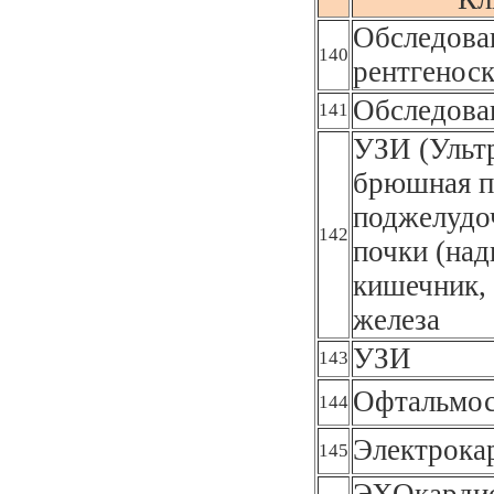
Обследован
140
рентгеноск
Обследова
141
УЗИ (Ультр
брюшная п
поджелудоч
142
почки (над
кишечник, 
железа
УЗИ
143
Офтальмос
144
Электрока
145
ЭХОкардио