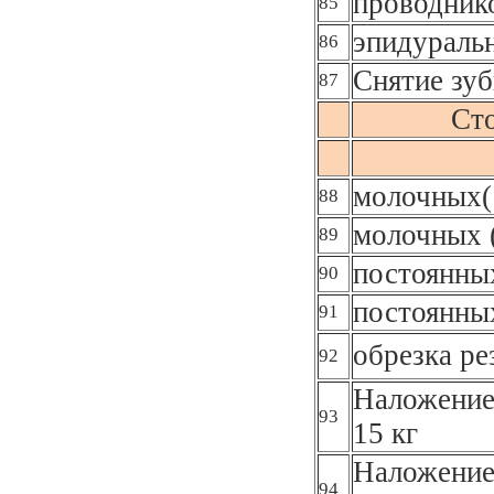
проводник
85
эпидураль
86
Снятие зуб
87
Сто
молочных(
88
молочных 
89
постоянных
90
постоянны
91
обрезка ре
92
Наложение
93
15 кг
Наложение
94