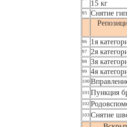
15 кг
Снятие гип
95
Репозици
1я категор
96
2я категор
97
3я категор
98
4я категор
99
Вправлени
100
Пункция б
101
Родовспом
102
Снятие шв
103
Вскрыт