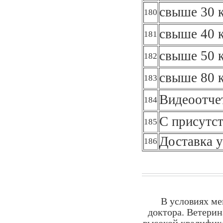
свыше 30 к
180
свыше 40 к
181
свыше 50 к
182
свыше 80 к
183
Видеоотче
184
С присутст
185
Доставка у
186
В условиях ме
доктора. Ветерин