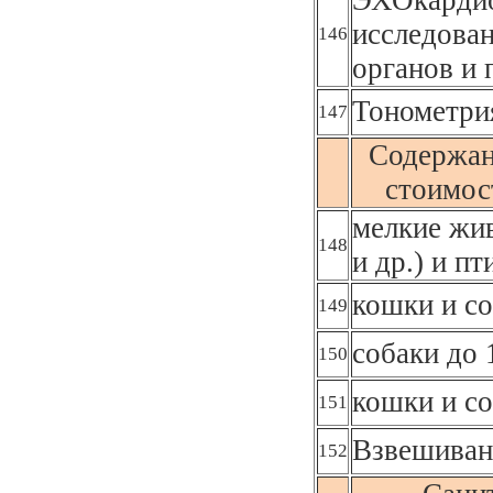
исследова
146
органов и
Тонометрия
147
Содержан
стоимост
мелкие жив
148
и др.) и п
кошки и со
149
собаки до 
150
кошки и со
151
Взвешиван
152