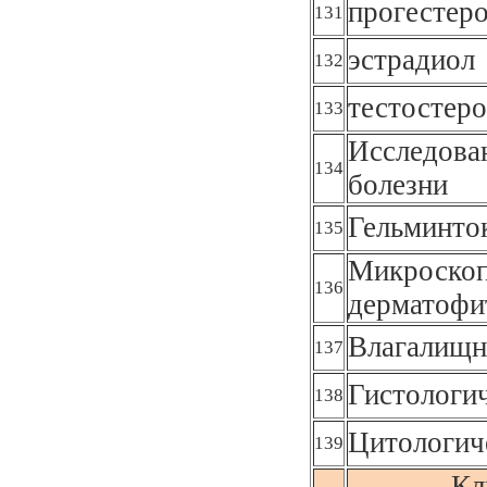
прогестер
131
эстрадиол
132
тестостер
133
Исследова
134
болезни
Гельминто
135
Микроскоп
136
дерматофи
Влагалищн
137
Гистологи
138
Цитологич
139
Кл