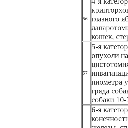
4-я катего
крипторхов
глазного я
56
лапаротоми
кошек, сте
5-я катего
опухоли на
цистотоми
инвагинаци
57
пиометра у
гряда соба
собаки 10-
6-я катего
конечности
железы, сп