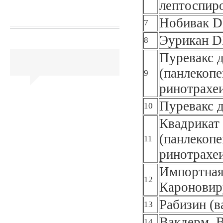
лептоспир
Нобивак DH
7
Эурикан D
8
Пуревакс 
(панлекоп
9
ринотрахеи
Пуревакс д
10
Квадрикат
(панлекоп
11
ринотрахеи
Импортная 
12
Кароновир
Рабизин (в
13
Вакдерм, 
14