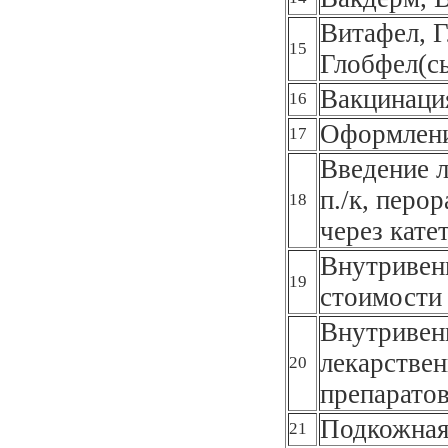
Витафел, Г
15
Глобфел(с
Вакцинаци
16
Оформлени
17
Введение л
п./к, перор
18
через кате
Внутривенн
19
стоимости 
Внутривенн
лекарствен
20
препарато
Подкожная
21