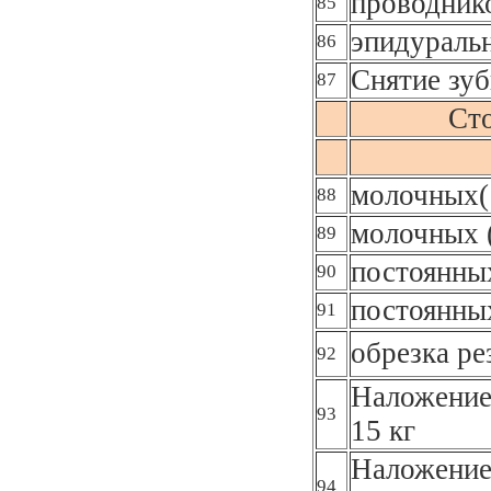
проводник
85
эпидураль
86
Снятие зуб
87
Сто
молочных(
88
молочных 
89
постоянных
90
постоянны
91
обрезка ре
92
Наложение
93
15 кг
Наложение
94