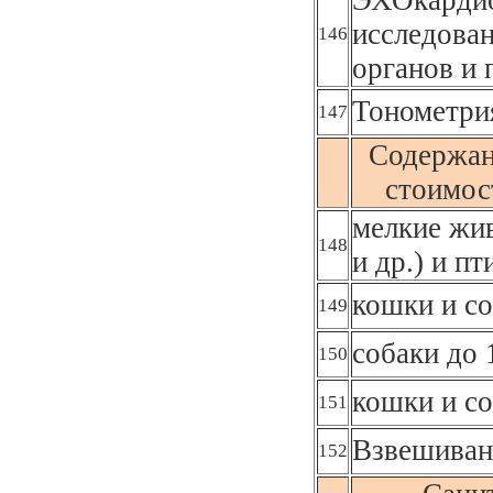
исследова
146
органов и
Тонометрия
147
Содержан
стоимост
мелкие жив
148
и др.) и п
кошки и со
149
собаки до 
150
кошки и со
151
Взвешиван
152