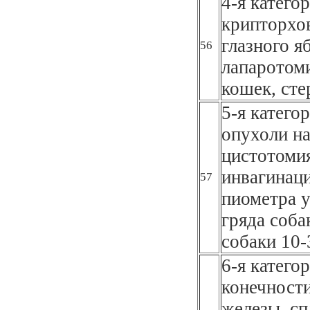
4-я катего
крипторхов
глазного я
56
лапаротоми
кошек, сте
5-я катего
опухоли на
цистотоми
инвагинаци
57
пиометра у
гряда соба
собаки 10-
6-я катего
конечности
железы, сп