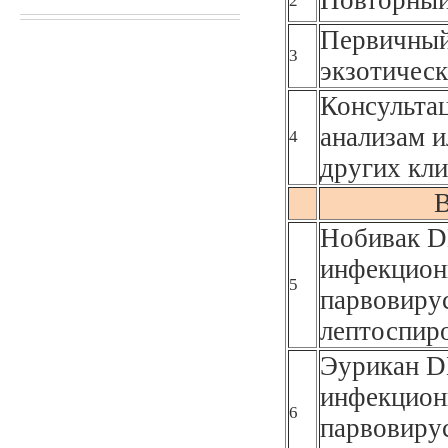
2
Первичный
3
экзотическ
Консультац
анализам и
4
других кли
В
Нобивак D
инфекционн
5
парвовирус
лептоспир
Эурикан D
инфекционн
6
парвовирус