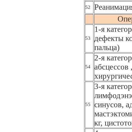
Реанимаци
52
Опе
1-я катего
дефекты к
53
пальца)
2-я катего
абсцессов 
54
хирургичес
3-я катего
лимфодэнэ
синусов, а
55
мастэктоми
кг, цистот