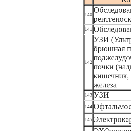
Обследован
140
рентгеноск
Обследова
141
УЗИ (Ультр
брюшная п
поджелудоч
142
почки (над
кишечник, 
железа
УЗИ
143
Офтальмос
144
Электрока
145
ЭХОкардио