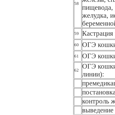
58
пищевода, 
желудка, и
беременно
Кастрация 
59
ОГЭ кошки
60
ОГЭ кошки
61
ОГЭ кошки
62
линии):
премедика
постановка
контроль 
выведение 