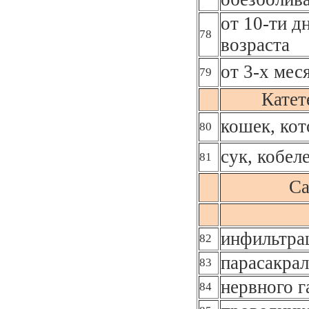
от 10-ти д
78
возраста
от 3-х мес
79
Катет
кошек, кот
80
сук, кобел
81
Са
инфильтра
82
парасакрал
83
нервного г
84