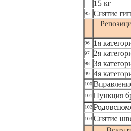
15 кг
Снятие гип
95
Репозици
1я категор
96
2я категор
97
3я категор
98
4я категор
99
Вправлени
100
Пункция б
101
Родовспом
102
Снятие шв
103
Вскрыт