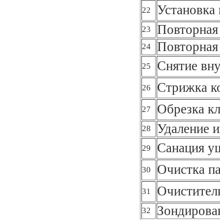
Установка 
22
Повторная
23
Повторная
24
Снятие вну
25
Стрижка к
26
Обрезка к
27
Удаление 
28
Санация у
29
Очистка п
30
Очистител
31
Зондирова
32