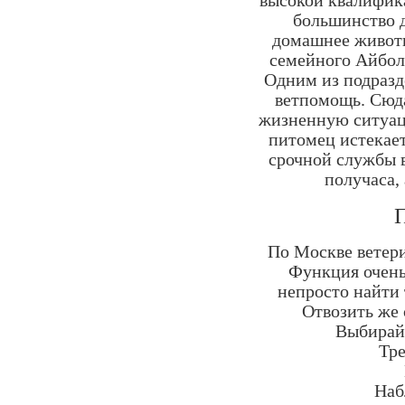
высокой квалифик
большинство д
домашнее животн
семейного Айбол
Одним из подразд
ветпомощь. Сюд
жизненную ситуац
питомец истекает
срочной службы в
получаса,
П
По Москве ветери
Функция очень
непросто найти 
Отвозить же 
Выбирайт
Тре
Наб