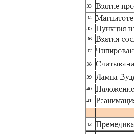
Взятие про
33
Магнитоте
34
Пункция н
35
Взятия сос
36
Чипирован
37
Считывани
38
Лампа Вуд
39
Наложение
40
Реанимаци
41
Премедика
42