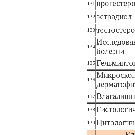
прогестер
131
эстрадиол
132
тестостер
133
Исследова
134
болезни
Гельминто
135
Микроскоп
136
дерматофи
Влагалищн
137
Гистологи
138
Цитологич
139
Кл