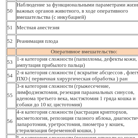
Наблюдение за функциональными параметрами жиз
50
важных органов животного, в ходе оперативного
вмешательства (с инкубацией)
51
Местная анестезия
52
Реанимация плода
Оперативное вмешательство:
1-я категория сложности (папилломы, дефекты кожи,
53
ампутация прибылого пальца)
2-я категория сложности ( вскрытие абсцессов , флег
54
ПХО ( первичная хирургическая обработка ) ран
3-я категория сложности (грыжесечение,
лимфодэнэктомия, резекция параанальных синусов,
55
аденома третьего века, мастэктомия 1 гряда кошка и
собаки до 10 кг, цистотомия)
4-я категория сложности (кастрация крипторхов,
косметология, репозиция глазного яблока, диагности
56
лапаротомия, уретростомия, пиометра у кошек,
стерилизация беременной кошки, )
5-я категория сложности (резекция опухоли на коже,