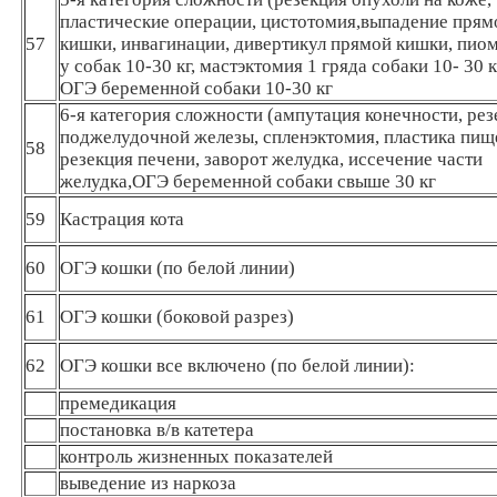
пластические операции, цистотомия,выпадение прям
57
кишки, инвагинации, дивертикул прямой кишки, пио
у собак 10-30 кг, мастэктомия 1 гряда собаки 10- 30 к
ОГЭ беременной собаки 10-30 кг
6-я категория сложности (ампутация конечности, рез
поджелудочной железы, спленэктомия, пластика пищ
58
резекция печени, заворот желудка, иссечение части
желудка,ОГЭ беременной собаки свыше 30 кг
59
Кастрация кота
60
ОГЭ кошки (по белой линии)
61
ОГЭ кошки (боковой разрез)
62
ОГЭ кошки все включено (по белой линии):
премедикация
постановка в/в катетера
контроль жизненных показателей
выведение из наркоза