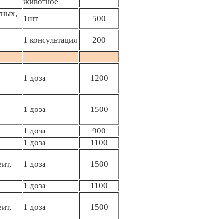
животное
тных,
1шт
500
1 консультация
200
1 доза
1200
1 доза
1500
1 доза
900
1 доза
1100
ит,
1 доза
1500
1 доза
1100
ит,
1 доза
1500