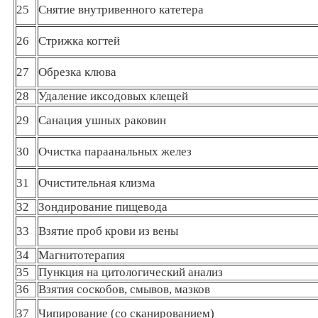
25
Снятие внутривенного катетера
26
Стрижка когтей
27
Обрезка клюва
28
Удаление иксодовых клещей
29
Санация ушных раковин
30
Очистка параанальных желез
31
Очистительная клизма
32
Зондирование пищевода
33
Взятие проб крови из вены
34
Магнитотерапия
35
Пункция на цитологический анализ
36
Взятия соскобов, смывов, мазков
37
Чипирование (со сканированием)