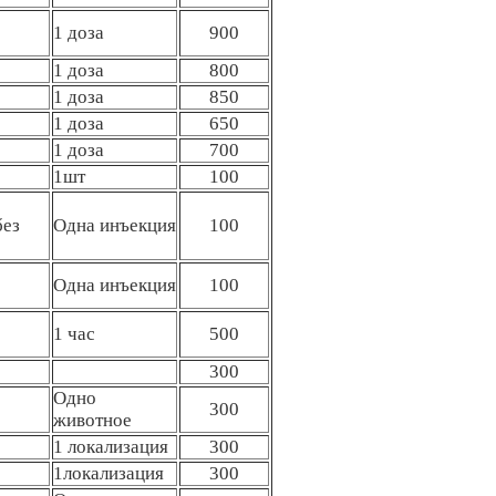
1 доза
900
1 доза
800
1 доза
850
1 доза
650
1 доза
700
1шт
100
без
Одна инъекция
100
Одна инъекция
100
1 час
500
300
Одно
300
животное
1 локализация
300
1локализация
300