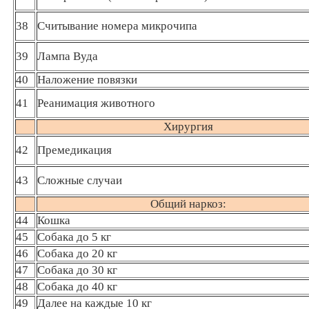
38
Считывание номера микрочипа
39
Лампа Вуда
40
Наложение повязки
41
Реанимация животного
Хирургия
42
Премедикация
43
Сложные случаи
Общий наркоз:
44
Кошка
45
Собака до 5 кг
46
Собака до 20 кг
47
Собака до 30 кг
48
Собака до 40 кг
49
Далее на каждые 10 кг