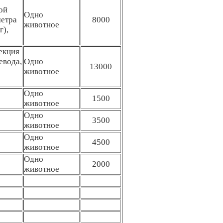
ой
Одно
метра
8000
животное
г),
екция
евода,
Одно
13000
животное
Одно
1500
животное
Одно
3500
животное
Одно
4500
животное
Одно
2000
животное