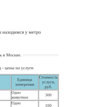
 находимся у метро
ь в Москве.
 - цены на услуги
Стоимость
Единица
услуги,
измерения
руб.
Одно
300
животное
Одно
100