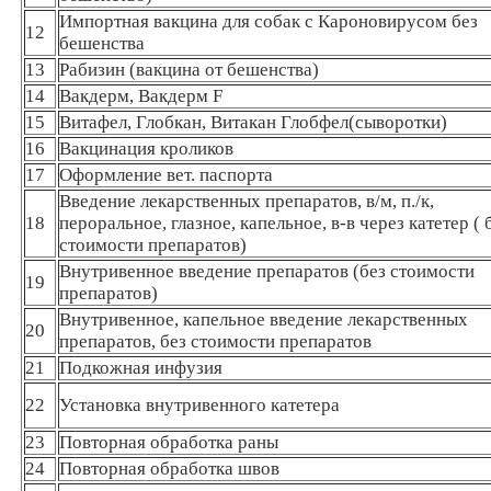
Импортная вакцина для собак с Кароновирусом без
12
бешенства
13
Рабизин (вакцина от бешенства)
14
Вакдерм, Вакдерм F
15
Витафел, Глобкан, Витакан Глобфел(сыворотки)
16
Вакцинация кроликов
17
Оформление вет. паспорта
Введение лекарственных препаратов, в/м, п./к,
18
пероральное, глазное, капельное, в-в через катетер ( 
стоимости препаратов)
Внутривенное введение препаратов (без стоимости
19
препаратов)
Внутривенное, капельное введение лекарственных
20
препаратов, без стоимости препаратов
21
Подкожная инфузия
22
Установка внутривенного катетера
23
Повторная обработка раны
24
Повторная обработка швов