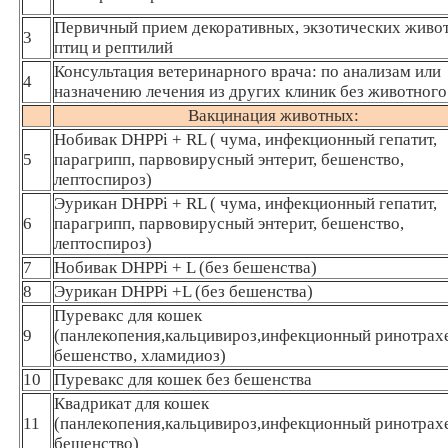
Первичный прием декоративных, экзотических живо
3
птиц и рептилий
Консультация ветеринарного врача: по анализам или
4
назначению лечения из других клиник без животного
Вакцинация животных:
Нобивак DHPPi + RL ( чума, инфекционный гепатит,
5
парагрипп, парвовирусный энтерит, бешенство,
лептоспироз)
Эурикан DHPPi + RL ( чума, инфекционный гепатит,
6
парагрипп, парвовирусный энтерит, бешенство,
лептоспироз)
7
Нобивак DHPPi + L (без бешенства)
8
Эурикан DHPPi +L (без бешенства)
Пуревакс для кошек
9
(панлекопения,кальцивироз,инфекционный ринотрахе
бешенство, хламидиоз)
10
Пуревакс для кошек без бешенства
Квадрикат для кошек
11
(панлекопения,кальцивироз,инфекционный ринотрахе
бешенство)